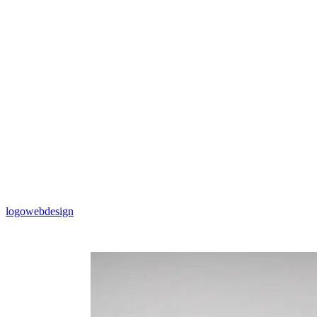
logo
webdesign